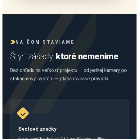
NA ČOM STAVIAME
Štyri zásady,
ktoré nemeníme
Bez ohľadu na veľkosť projektu — od jednej kamery po
stokanálový systém — platia rovnaké pravidlá.
Svetové značky
Iba overený hardvér s NDAA certifikáciou a dlhou