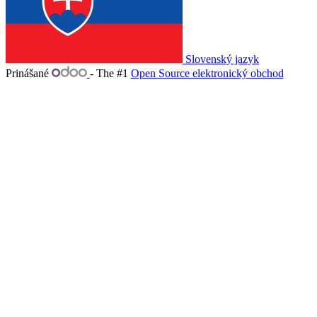
Slovenský jazyk
Prinášané
- The #1
Open Source elektronický obchod