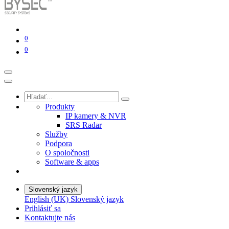
0
0
Produkty
IP kamery & NVR
SRS Radar
Služby
Podpora
O spoločnosti
Software & apps
Slovenský jazyk
English (UK)
Slovenský jazyk
Prihlásiť sa
Kontaktujte nás