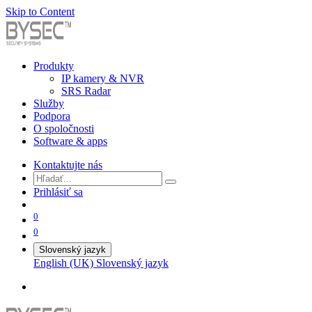
Skip to Content
Produkty
IP kamery & NVR
SRS Radar
Služby
Podpora
O spoločnosti
Software & apps
Kontaktujte nás
Prihlásiť sa
0
0
Slovenský jazyk
English (UK)
Slovenský jazyk