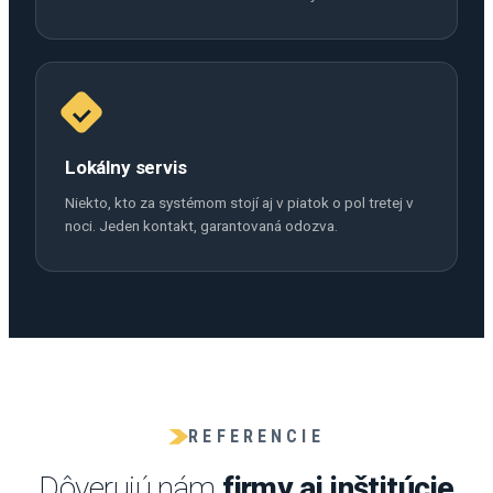
Lokálny servis
Niekto, kto za systémom stojí aj v piatok o pol tretej v
noci. Jeden kontakt, garantovaná odozva.
REFERENCIE
Dôverujú nám
firmy aj inštitúcie